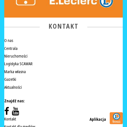
KONTAKT
O nas
Centrala
Nieruchomości
Logistyka SCAWAR
Marka własna
Gazetki
Aktualności
Znajdź nas:
Kontakt
Aplikacja
Kontakt dla mediów