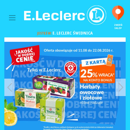
MAIN NAVIGATION
ZMIEŃ
SKLEP
E. LECLERC
ŚWIDNICA
JESTEŚ W: