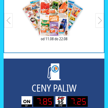
od 11.08 do 22.08
CENY PALIW
7.85
7.25