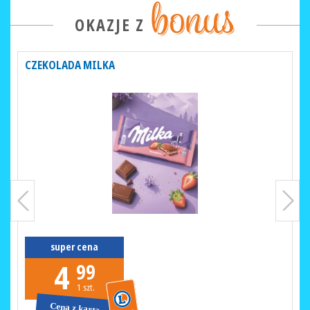
OKAZJE Z
CZEKOLADA MILKA
super cena
4
99
1 szt.